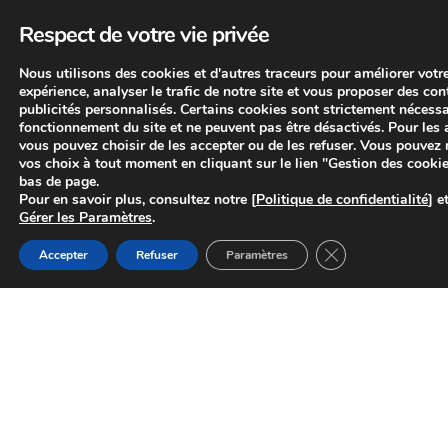
Respect de votre vie privée
Disponible dans le monde entier
Nous utilisons des cookies et d'autres traceurs pour améliorer votr
expérience, analyser le trafic de notre site et vous proposer des con
Taille d'antenne à partir de 1.2m
publicités personnalisés. Certains cookies sont strictement nécess
fonctionnement du site et ne peuvent pas être désactivés. Pour les 
vous pouvez choisir de les accepter ou de les refuser. Vous pouvez 
Adapté pour des usages à faible consommation de bande
passante : Whatsapp, navigation web, email et backup
vos choix à tout moment en cliquant sur le lien "Gestion des cooki
bas de page.
Pour en savoir plus, consultez notre [
Politique de confidentialité
] e
Gérer les Paramètres
.
Consultation gratuite
Fermer la bannièr
Accepter
Refuser
Paramètres
Le meilleure rapport qualité/prix
PRO
Fibre Optique
Couvre les Zones urbaines/périurbaines