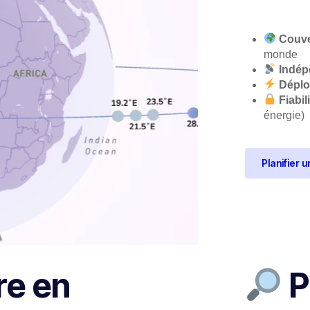
Couve
monde
Indép
Déplo
Fiabil
énergie)
Planifier 
re en
P