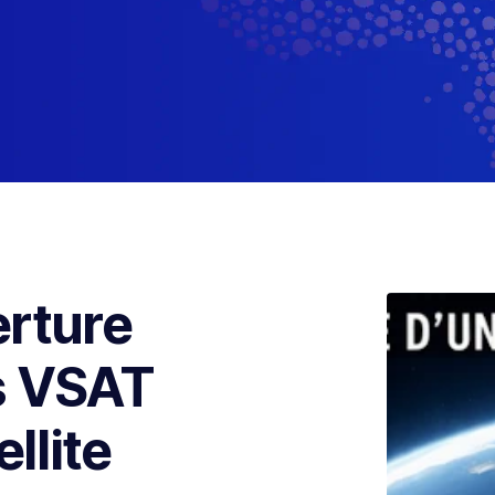
rture
s VSAT
ellite