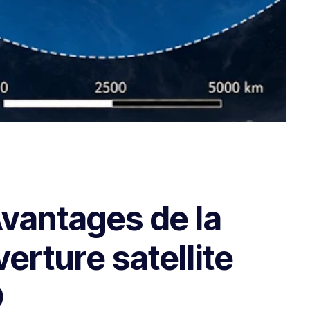
vantages de la
erture satellite
O