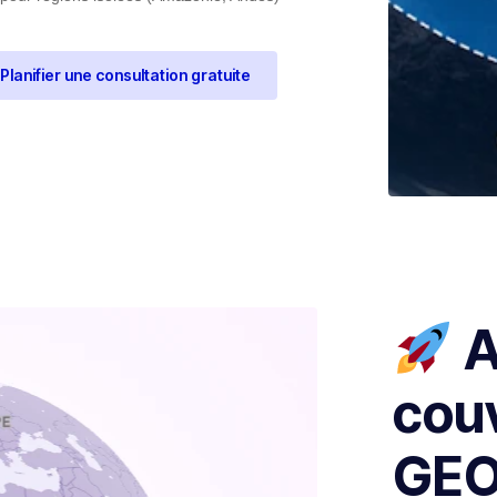
Planifier une consultation gratuite
A
couv
GE