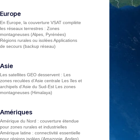
Europe
En Europe, la couverture VSAT complète
les réseaux terrestres : Zones
montagneuses (Alpes, Pyrénées)
Régions rurales ou isolées Applications
de secours (backup réseau)
Asie
Les satellites GEO desservent : Les
zones reculées d’Asie centrale Les îles et
archipels d’Asie du Sud-Est Les zones
montagneuses (Himalaya)
Amériques
Amérique du Nord : couverture étendue
pour zones rurales et industrielles
Amérique latine : connectivité essentielle
pour régions isolées (Amazonie, Andes)