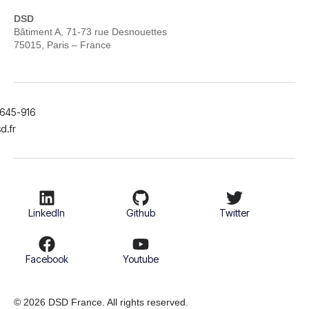
DSD
Bâtiment A, 71-73 rue Desnouettes
75015, Paris – France
-645-916
d.fr
LinkedIn
Github
Twitter
Facebook
Youtube
© 2026 DSD France. All rights reserved.